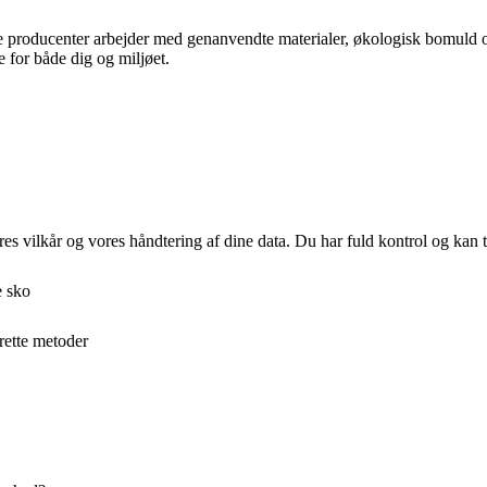
e producenter arbejder med genanvendte materialer, økologisk bomuld o
e for både dig og miljøet.
res vilkår og vores håndtering af dine data. Du har fuld kontrol og kan t
e sko
rette metoder