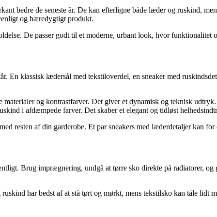
kant bedre de seneste år. De kan efterligne både læder og ruskind, men
venligt og bæredygtigt produkt.
delse. De passer godt til et moderne, urbant look, hvor funktionalitet 
r. En klassisk lædersål med tekstiloverdel, en sneaker med ruskindsdetal
materialer og kontrastfarver. Det giver et dynamisk og teknisk udtryk.
uskind i afdæmpede farver. Det skaber et elegant og tidløst helhedsindt
med resten af din garderobe. Et par sneakers med læderdetaljer kan for
entligt. Brug imprægnering, undgå at tørre sko direkte på radiatorer, og
skind har bedst af at stå tørt og mørkt, mens tekstilsko kan tåle lidt m