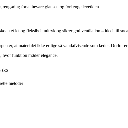
rengøring for at bevare glansen og forlænge levetiden.
oen et let og fleksibelt udtryk og sikrer god ventilation – ideelt til sn
 er, at materialet ikke er lige så vandafvisende som læder. Derfor er i
il, hvor funktion møder elegance.
e sko
rette metoder
e