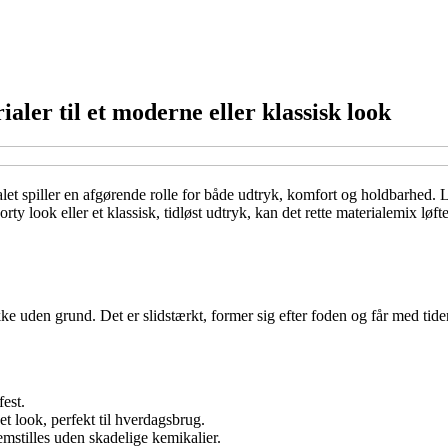
aler til et moderne eller klassisk look
t spiller en afgørende rolle for både udtryk, komfort og holdbarhed. Læd
rty look eller et klassisk, tidløst udtryk, kan det rette materialemix løft
kke uden grund. Det er slidstærkt, former sig efter foden og får med tid
fest.
t look, perfekt til hverdagsbrug.
emstilles uden skadelige kemikalier.