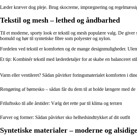
Læder kræver dog pleje. Brug skocreme, imprægnering og regelmæssig 
Tekstil og mesh – lethed og åndbarhed
Til et moderne, sporty look er tekstil og mesh populære valg. De giver sk
bomuld og hør til syntetiske fibre som polyester og nylon.
Fordelen ved tekstil er komforten og de mange designmuligheder. Ulempen
Et tip: Kombinér tekstil med læderdetaljer for at skabe en balanceret st
Varm eller ventileret? Sådan påvirker foringsmaterialet komforten i din
Rengøring af børnesko – sådan får du dem til at holde længere med de 
Friluftssko til alle årstider: Vælg det rette par til klima og terræn
Farver og former: Sådan påvirker sko helhedsindtrykket af dit outfit
Syntetiske materialer – moderne og alsidig