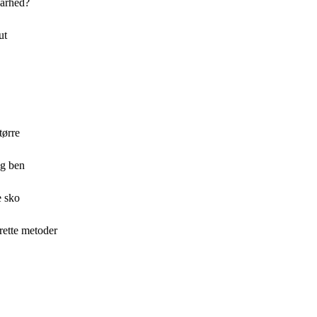
barhed?
ut
tørre
og ben
e sko
rette metoder