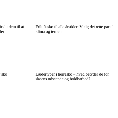
r du dem til at
Friluftssko til alle årstider: Vælg det rette par til
der
klima og terræn
r sko
Lædertyper i herresko – hvad betyder de for
skoens udseende og holdbarhed?