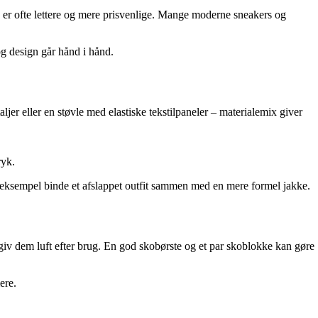
 er ofte lettere og mere prisvenlige. Mange moderne sneakers og
og design går hånd i hånd.
jer eller en støvle med elastiske tekstilpaneler – materialemix giver
ryk.
 eksempel binde et afslappet outfit sammen med en mere formel jakke.
 giv dem luft efter brug. En god skobørste og et par skoblokke kan gøre
ere.