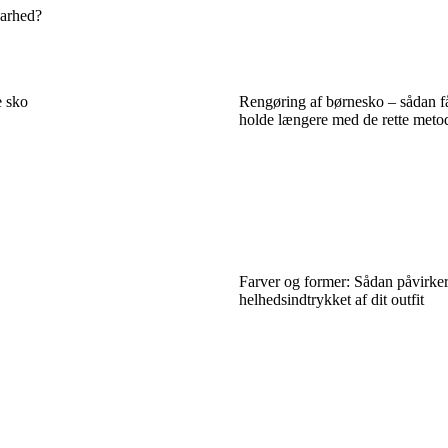
barhed?
e sko
Rengøring af børnesko – sådan få
holde længere med de rette meto
Farver og former: Sådan påvirke
helhedsindtrykket af dit outfit