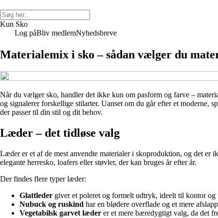
Kun Sko
Log på
Bliv medlem
Nyhedsbreve
Materialemix i sko – sådan vælger du materi
Når du vælger sko, handler det ikke kun om pasform og farve – materiale
og signalerer forskellige stilarter. Uanset om du går efter et moderne, spo
der passer til din stil og dit behov.
Læder – det tidløse valg
Læder er et af de mest anvendte materialer i skoproduktion, og det er i
elegante herresko, loafers eller støvler, der kan bruges år efter år.
Der findes flere typer læder:
Glattleder
giver et poleret og formelt udtryk, ideelt til kontor og 
Nubuck og ruskind
har en blødere overflade og et mere afslappe
Vegetabilsk garvet læder
er et mere bæredygtigt valg, da det fr