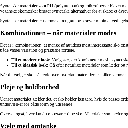
Syntetiske materialer som PU (polyurethan) og mikrofiber er blevet mar
veganske skomærker bruger syntetiske alternativer for at skabe et dyre
Syntetiske materialer er nemme at rengøre og kræver minimal vedligehol
Kombinationen – når materialer mødes
Det er i kombinationen, at mange af nutidens mest interessante sko opstå
både visuel variation og praktiske fordele.
Til et moderne look:
Vælg sko, der kombinerer mesh, syntetiske 
Til et klassisk look:
Gå efter naturlige materialer som læder og r
Når du vælger sko, så tænk over, hvordan materialerne spiller sammen 
Pleje og holdbarhed
Uanset materialet gælder det, at sko holder længere, hvis de passes ord
underværker for både form og udseende.
Overvej også, hvordan du opbevarer dine sko. Materialer som læder og ru
Vælg med omtanke