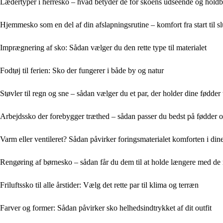
Lædertyper i herresko – hvad betyder de for skoens udseende og hold
Hjemmesko som en del af din afslapningsrutine – komfort fra start til sl
Imprægnering af sko: Sådan vælger du den rette type til materialet
Fodtøj til ferien: Sko der fungerer i både by og natur
Støvler til regn og sne – sådan vælger du et par, der holder dine fødder 
Arbejdssko der forebygger træthed – sådan passer du bedst på fødder 
Varm eller ventileret? Sådan påvirker foringsmaterialet komforten i din
Rengøring af børnesko – sådan får du dem til at holde længere med de 
Friluftssko til alle årstider: Vælg det rette par til klima og terræn
Farver og former: Sådan påvirker sko helhedsindtrykket af dit outfit