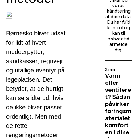
vilkår og
vores
håndtering
af dine data.
Du har fuld
kontrol og
Børnesko bliver udsat
kan til
enhver tid
for lidt af hvert –
afmelde
dig.
mudderpytter,
sandkasser, regnvejr
og utallige eventyr på
2 min
Varm
legepladsen. Det
eller
betyder, at de hurtigt
ventilere
t? Sådan
kan se slidte ud, hvis
påvirker
de ikke bliver passet
foringsm
ordentligt. Men med
aterialet
komfort
de rette
en i dine
rengøringsmetoder