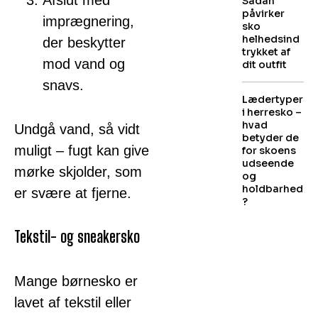
Afslut med
Sådan
påvirker
imprægnering,
sko
helhedsind
der beskytter
trykket af
mod vand og
dit outfit
snavs.
Lædertyper
i herresko –
hvad
Undgå vand, så vidt
betyder de
muligt – fugt kan give
for skoens
udseende
mørke skjolder, som
og
holdbarhed
er svære at fjerne.
?
Tekstil- og sneakersko
Mange børnesko er
lavet af tekstil eller