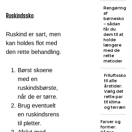
Rengøring
af
Ruskindssko
børnesko
– sådan
får du
Ruskind er sart, men
dem til at
holde
kan holdes flot med
længere
med de
den rette behandling.
rette
metoder
Børst skoene
Friluftssko
med en
til alle
årstider:
ruskindsbørste,
Vælg det
når de er tørre.
rette par
til klima
Brug eventuelt
og terræn
en ruskindsrens
Farver og
til pletter.
former: