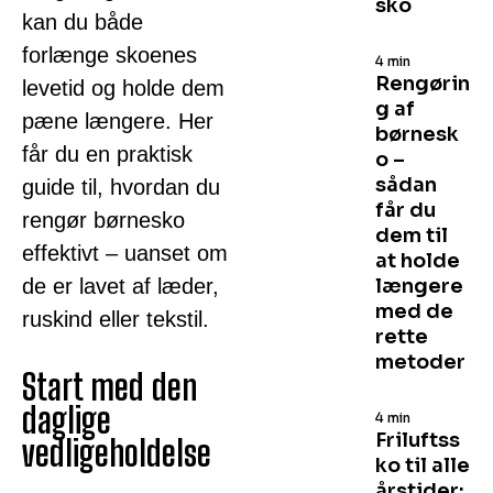
sko
kan du både
forlænge skoenes
4 min
Rengørin
levetid og holde dem
g af
pæne længere. Her
børnesk
får du en praktisk
o –
sådan
guide til, hvordan du
får du
rengør børnesko
dem til
effektivt – uanset om
at holde
de er lavet af læder,
længere
med de
ruskind eller tekstil.
rette
metoder
Start med den
daglige
4 min
Friluftss
vedligeholdelse
ko til alle
årstider: