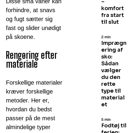
Disse små vaner kan
–
komfort
forhindre, at snavs
fra start
og fugt sætter sig
til slut
fast og slider unødigt
på skoene.
2 min
Imprægn
ering af
Rengøring efter
sko:
materiale
Sådan
vælger
du den
Forskellige materialer
rette
type til
kræver forskellige
material
metoder. Her er,
et
hvordan du bedst
passer på de mest
5 min
Fodtøj til
almindelige typer
ferien: