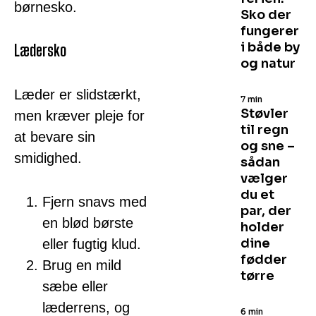
børnesko.
Sko der
fungerer
i både by
Lædersko
og natur
Læder er slidstærkt,
7 min
Støvler
men kræver pleje for
til regn
at bevare sin
og sne –
smidighed.
sådan
vælger
du et
Fjern snavs med
par, der
en blød børste
holder
dine
eller fugtig klud.
fødder
Brug en mild
tørre
sæbe eller
læderrens, og
6 min