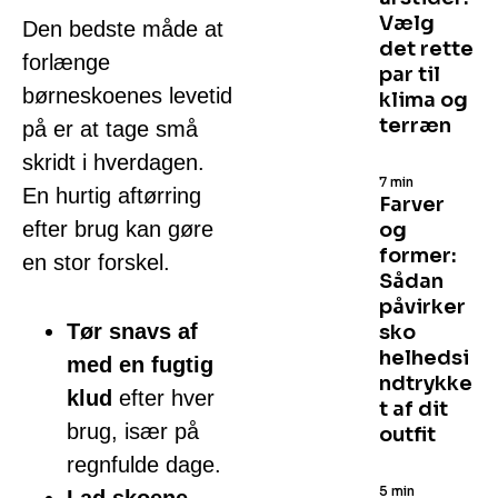
Vælg
Den bedste måde at
det rette
forlænge
par til
børneskoenes levetid
klima og
terræn
på er at tage små
skridt i hverdagen.
7 min
En hurtig aftørring
Farver
efter brug kan gøre
og
former:
en stor forskel.
Sådan
påvirker
Tør snavs af
sko
helhedsi
med en fugtig
ndtrykke
klud
efter hver
t af dit
brug, især på
outfit
regnfulde dage.
5 min