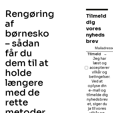
Rengøring
Tilmeld
af
dig
vores
børnesko
nyheds
– sådan
brev
får du
Tilmeld
Jeg har
dem til at
læst og
accepterer
holde
vilkår og
betingelser.
længere
Ved at
oplyse din
med de
e-mail og
tilmelde dig
rette
nyhedsbrev
et, siger du
ja til vores
metoder