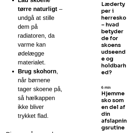
Lad skoene
Læderty
tørre naturligt
–
per i
undgå at stille
herresko
– hvad
dem på
betyder
radiatoren, da
de for
varme kan
skoens
udseend
ødelægge
e og
materialet.
holdbarh
Brug skohorn
,
ed?
når børnene
6 min
tager skoene på,
Hjemme
så hælkappen
sko som
ikke bliver
en del af
din
trykket flad.
afslapnin
gsrutine