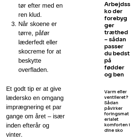
Arbejdss
tør efter med en
ko der
ren klud.
forebyg
Når skoene er
ger
træthed
tørre, påfør
– sådan
læderfedt eller
passer
skocreme for at
du bedst
beskytte
på
fødder
overfladen.
og ben
Et godt tip er at give
Varm eller
lædersko en omgang
ventileret?
Sådan
imprægnering et par
påvirker
foringsmat
gange om året – især
erialet
inden efterår og
komforten i
dine sko
vinter.